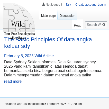
Not logged in
Talk
Create account
Log in
Main page
Discussion
Search
Read
wikigdia.com
The Basic Principles Of data angka
keluar sdy
February 5, 2025
Wiki Article
Data Sydney Sekian informasi Data Keluaran sydney
2025 yang kami tampilkan di atas semoga dapat
bermanfaat serta bisa berguna buat sobat togeler semua.
Dalam mempermudah dalam mencari angka tarika
read more
This page was last modified on 5 February 2025, at 7:20 am.